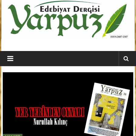
İçeriğe
geç
YARPUZ
Edebiyat
Dergisi
Kahramanmaraş'ın
En
Etkili
Edebiyat
Dergisi