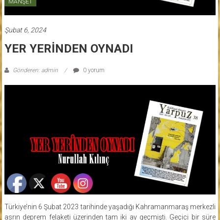
MANŞET
Şubat 6, 2024
YER YERİNDEN OYNADI
Gönderen: admin
0 yorum
Türkiye’nin 6 Şubat 2023 tarihinde yaşadığı Kahramanmaraş merkezli
asrın deprem felaketi üzerinden tam iki ay geçmişti. Geçici bir süre