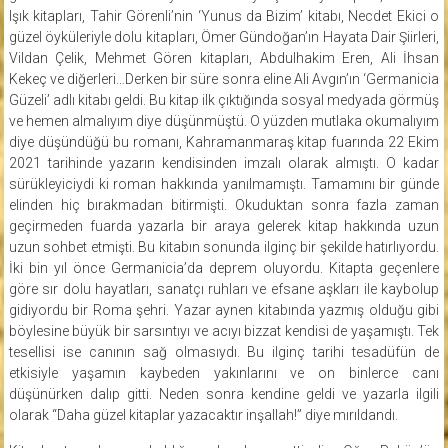
Işık kitapları, Tahir Görenli’nin ‘Yunus da Bizim’ kitabı, Necdet Ekici o
güzel öyküleriyle dolu kitapları, Ömer Gündoğan’ın Hayata Dair Şiirleri,
Vildan Çelik, Mehmet Gören kitapları, Abdulhakim Eren, Ali İhsan
Kekeç ve diğerleri…Derken bir süre sonra eline Ali Avgın’ın ‘Germanicia
Güzeli’ adlı kitabı geldi. Bu kitap ilk çıktığında sosyal medyada görmüş
ve hemen almalıyım diye düşünmüştü. O yüzden mutlaka okumalıyım
diye düşündüğü bu romanı, Kahramanmaraş kitap fuarında 22 Ekim
2021 tarihinde yazarın kendisinden imzalı olarak almıştı. O kadar
sürükleyiciydi ki roman hakkında yanılmamıştı. Tamamını bir günde
elinden hiç bırakmadan bitirmişti. Okuduktan sonra fazla zaman
geçirmeden fuarda yazarla bir araya gelerek kitap hakkında uzun
uzun sohbet etmişti. Bu kitabın sonunda ilginç bir şekilde hatırlıyordu.
İki bin yıl önce Germanicia’da deprem oluyordu. Kitapta geçenlere
göre sır dolu hayatları, sanatçı ruhları ve efsane aşkları ile kaybolup
gidiyordu bir Roma şehri. Yazar aynen kitabında yazmış olduğu gibi
böylesine büyük bir sarsıntıyı ve acıyı bizzat kendisi de yaşamıştı. Tek
tesellisi ise canının sağ olmasıydı. Bu ilginç tarihi tesadüfün de
etkisiyle yaşamın kaybeden yakınlarını ve on binlerce canı
düşünürken dalıp gitti. Neden sonra kendine geldi ve yazarla ilgili
olarak “Daha güzel kitaplar yazacaktır inşallah!” diye mırıldandı.