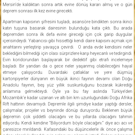
Mersin’de kaldıktan sonra artık evine dönüş kararı almış ve o gün
deprem sonrası ilk kez evine girecekti.
Apartman kapısının şifresini tuşladı, asansöre bindikten sonra ikinci
katın tuşuna basarak dairesinin bulunduğu kata çıktı. Bu arada
depremden sonra ilk defa evine gireceği için çok garip duygular
içerisindeydi. Yabancısı gibi hissettiği kendi daire kapısını açmak için
anahtarını yerleştirip yavaşça çevirdi. O anda evde kendisini neler
beklediğini bilmediği için olası sürprizlere karşı heyecanlı ve tedirgindi.
Evin koridorundan başlayarak bir dedektif gibi etrafı incelemeye
başladı. Bir yandan da o gece neler yaşanmış olabileceğini hayal
etmeye çalışıyordu. Duvardaki çatlaklar ve yere düşmüş
kartonpiyerler dünyanın en büyük ikinci fayının devamı olan Doğu
Anadolu fayının, beş yüz yıllık suskunluğunu bozarak kükrediği
anlamına gelmekteydi. Öyle ya bu fay aslında Türkiye’den
Mozambik’e kadar uzanan ve altı bin km uzunluğundaki Doğu Afrika
Rift hattının devamıydı. Depremle ilgili şimdiye kadar yaptığı dersler,
çalışmalar, projeler vs beyninde dönüp duruyordu. Beklenen büyük
depremin çok şiddetli olacağını ve bu yıllarda olacağını tahmin
ediyordu. Kendi kendine “Biliyordum böyle olacağını.” diye acı acı ve
çaresizce mırıldandı. Kafasındaki bu düşüncelerle ilk önce çalışma