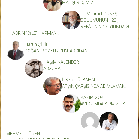
MAHŞER İÇİMİZ
Dr. Mehmet GÜNEŞ
DOĞUMUNUN 122.,
VEFÂTININ 43. YILINDA 20.
ASRIN “ÇİLE” HARMANI.
Harun ÇİTİL
DOĞAN BOZKURT’UN ARDIDAN
HAŞİM KALENDER
ARZUHAL
İLKER GÜLBAHAR
AFŞİN ÇARŞISINDA ADIMLAMAK!
KAZIM GÖK
AVUCUMDA KIRMIZILIK
MEHMET GÖREN