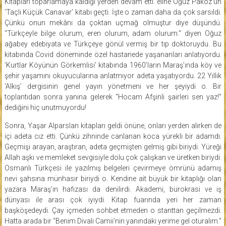
Kitapları toparlamaya kaldığı yerden devam etti. eline Oğuz Paköz’ün
‘Taçlı Küçük Canavar’ kitabı geçti. İşte o zaman daha da çok sarsıldı.
Çünkü onun mekânı da çoktan uçmağ olmuştur diye düşündü.
“Türkçeyle bilge olurum, eren olurum, adam olurum.” diyen Oğuz
ağabey edebiyata ve Türkçeye gönül vermiş bir tıp doktoruydu. Bu
kitabında Covid döneminde özel hastanede yaşananları anlatıyordu.
‘Kurtlar Köyünün Görkemlisi’ kitabında 1960’ların Maraş’ında köy ve
şehir yaşamını okuyucularına anlatmıyor adeta yaşatıyordu. 22 Yıllık
‘Alkış’ dergisinin genel yayın yönetmeni ve her şeyiydi o. Bir
toplantıdan sonra yanına gelerek “Hocam Afşinli şairleri sen yaz!”
dediğini hiç unutmuyordu!
Sonra, Yaşar Alparslan kitapları geldi önüne, onları yerden alırken de
içi adeta cız etti. Çünkü zihninde canlanan koca yürekli bir adamdı.
Geçmişi arayan, araştıran, adeta geçmişten gelmiş gibi biriydi. Yüreği
Allah aşkı ve memleket sevgisiyle dolu çok çalışkan ve üretken biriydi.
Osmanlı Türkçesi ile yazılmış belgeleri çevirmeye ömrünü adamış
nevi şahsına münhasır biriydi o. Kendine ait büyük bir kitaplığı olan
yazara Maraş’ın hafızası da denilirdi. Akademi, bürokrasi ve iş
dünyası ile arası çok iyiydi. Kitap fuarında yeri her zaman
başköşedeydi. Çay içmeden sohbet etmeden o stanttan geçilmezdi.
Hatta arada bir “Benim Divalı Camii’nin yanındaki yerime gel oturalım.”