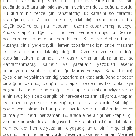
odası olarak kullandığı evin salonunu görmek istedi. Salonun kapısını
açtığında sağ taraftaki bilgisayarının yerli yerinde durduğunu gördü.
Bu durum bir nebze içini rahatlatmıştı ki; kafasını sol taraftaki
kitaplığına çevirdi. Altı bölümden oluşan kitaplığının sadece en soldaki
küçük bölümü çalışma masasının üzerine kapaklanmış haldeydi.
Ancak kitaplığın diğer bölümleri yerli yerinde duruyordu. Devrilen
bölümün en üstünde bulunan Kuran-ı Kerim ve Atatürk baskılı
Kütahya çinisi yerlerdeydi. Hemen toparlamak için önce masanın
üstüne kapaklanmış kitaplığı doğrultu. Özenle düzenlemiş olduğu
kitaplığın yukarı raflarında Türk klasik romanları alt raflarında ise
Kahramanmaraşlı şairlerin ve yazarların yazdıkları eserler
bulunuyordu. Bunların çoğunluğu Maraş Edebiyat Sanat Derneği
üyesi olan ve yakinen tanıdığı yazarlara ait kitaplardı. Daha önceden
birçoğunu okumuş olduğu bu kitapları yerden tek tek toplamaya
başladı. Bu arada eline aldığı tüm kitapları dikkatle inceliyor ve bir
elinin avuç içiyle de okşar gibi bir hareketle tozlarını siliyordu. Kitapları
aynı düzende yerleştirmek istediği için iş biraz uzuyordu. “Kitaplığım
çok düzenli olmalı ki hangi kitap nerde ise elimi attığımda hemen
bulmalıyım.” derdi, her zaman. Bu arada eline aldığı her kitapla ilgili
zihninde bir şeyler tekrar oluşuyordu. Her kitaba baktığında kitapların
hem içerikleri hem de yazarları ile yaşadığı anılar bir film şeridi gibi
gözünün önünde canlanıyordu. Zekeriya Çakabey kitapları, Mehmet