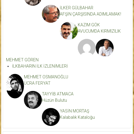
İLKER GÜLBAHAR
AFŞİN ÇARŞISINDA ADIMLAMAK!
KAZIM GÖK
AVUCUMDA KIRMIZILIK
MEHMET GÖREN
İLKBAHARIN İLK İZLENİMLERİ
MEHMET OSMANOĞLU
ÜCRA FERYAT
TAYYİB ATMACA
Hüzün Bulutu
YASİN MORTAŞ
Kalabalık Kataloğu