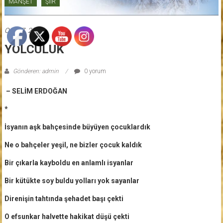
MANŞET
ŞİİR
Ocak 7, 2022
YOLCULUK
Gönderen: admin
0 yorum
– SELİM ERDOĞAN
*
İsyanın aşk bahçesinde büyüyen çocuklardık
Ne o bahçeler yeşil, ne bizler çocuk kaldık
Bir çıkarla kayboldu en anlamlı isyanlar
Bir kütükte soy buldu yolları yok sayanlar
Direnişin tahtında şehadet başı çekti
O efsunkar halvette hakikat düşü çekti