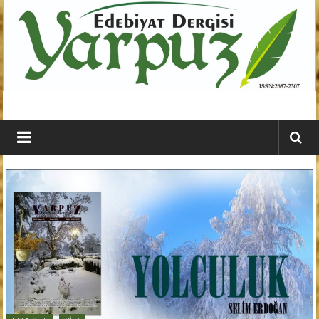
İçeriğe
geç
YARPUZ
Edebiyat
Dergisi
Kahramanmaraş'ın
En
Etkili
Edebiyat
Dergisi