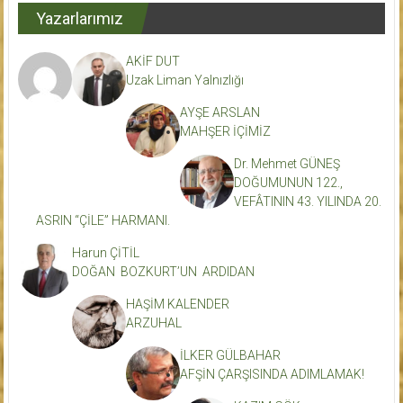
Yazarlarımız
AKİF DUT
Uzak Liman Yalnızlığı
AYŞE ARSLAN
MAHŞER İÇİMİZ
Dr. Mehmet GÜNEŞ
DOĞUMUNUN 122.,
VEFÂTININ 43. YILINDA 20.
ASRIN “ÇİLE” HARMANI.
Harun ÇİTİL
DOĞAN BOZKURT’UN ARDIDAN
HAŞİM KALENDER
ARZUHAL
İLKER GÜLBAHAR
AFŞİN ÇARŞISINDA ADIMLAMAK!