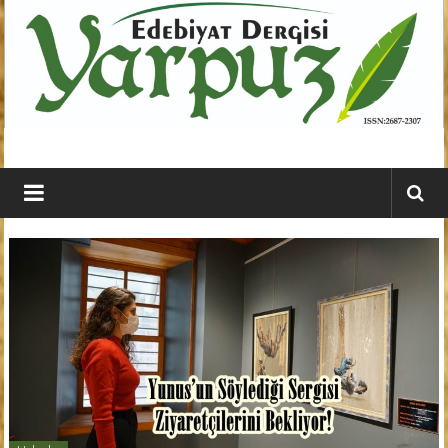
İçeriğe
geç
YARPUZ
Edebiyat
Dergisi
Kahramanmaraş'ın
En
Etkili
Edebiyat
Dergisi