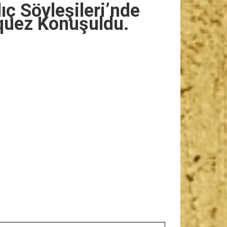
ıç Söyleşileri’nde
quez Konuşuldu.