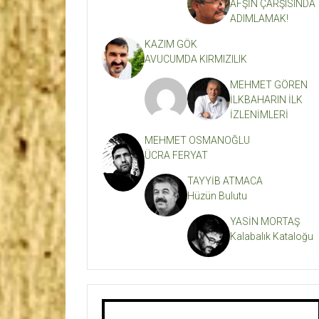
AFŞİN ÇARŞISINDA
ADIMLAMAK!
KAZIM GÖK
AVUCUMDA KIRMIZILIK
MEHMET GÖREN
İLKBAHARIN İLK
İZLENİMLERİ
MEHMET OSMANOĞLU
ÜCRA FERYAT
TAYYİB ATMACA
Hüzün Bulutu
YASİN MORTAŞ
Kalabalık Kataloğu