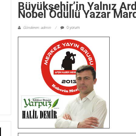
Büyükşehir’in Yalnız Ard
Nobel Ödüllü Yazar Mar
Gönderen: admin
0 yorum