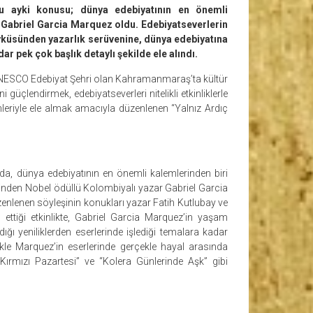
 bu ayki konusu; dünya edebiyatının en önemli
r Gabriel Garcia Marquez oldu. Edebiyatseverlerin
 öyküsünden yazarlık serüvenine, dünya edebiyatına
ar pek çok başlık detaylı şekilde ele alındı.
 UNESCO Edebiyat Şehri olan Kahramanmaraş’ta kültür
i güçlendirmek, edebiyatseverleri nitelikli etkinliklerle
nleriyle ele almak amacıyla düzenlenen “Yalnız Ardıç
a, dünya edebiyatının en önemli kalemlerinden biri
rinden Nobel ödüllü Kolombiyalı yazar Gabriel Garcia
enen söyleşinin konukları yazar Fatih Kutlubay ve
 ettiği etkinlikte, Gabriel Garcia Marquez’in yaşam
ğı yeniliklerden eserlerinde işlediği temalara kadar
likle Marquez’in eserlerinde gerçekle hayal arasında
“Kırmızı Pazartesi” ve “Kolera Günlerinde Aşk” gibi