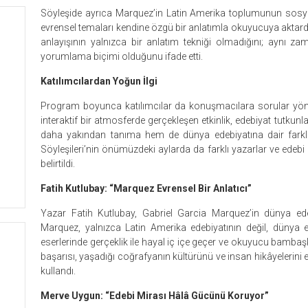
Söyleşide ayrıca Marquez’in Latin Amerika toplumunun sosyal ya
evrensel temaları kendine özgü bir anlatımla okuyucuya aktardığ
anlayışının yalnızca bir anlatım tekniği olmadığını; aynı za
yorumlama biçimi olduğunu ifade etti.
Katılımcılardan Yoğun İlgi
Program boyunca katılımcılar da konuşmacılara sorular yönel
interaktif bir atmosferde gerçekleşen etkinlik, edebiyat tutku
daha yakından tanıma hem de dünya edebiyatına dair farklı 
Söyleşileri’nin önümüzdeki aylarda da farklı yazarlar ve edeb
belirtildi.
Fatih Kutlubay: “Marquez Evrensel Bir Anlatıcı”
Yazar Fatih Kutlubay, Gabriel Garcia Marquez’in dünya edeb
Marquez, yalnızca Latin Amerika edebiyatının değil, dünya e
eserlerinde gerçeklik ile hayal iç içe geçer ve okuyucu bambaş
başarısı, yaşadığı coğrafyanın kültürünü ve insan hikâyelerini e
kullandı.
Merve Uygun: “Edebi Mirası Hâlâ Gücünü Koruyor”