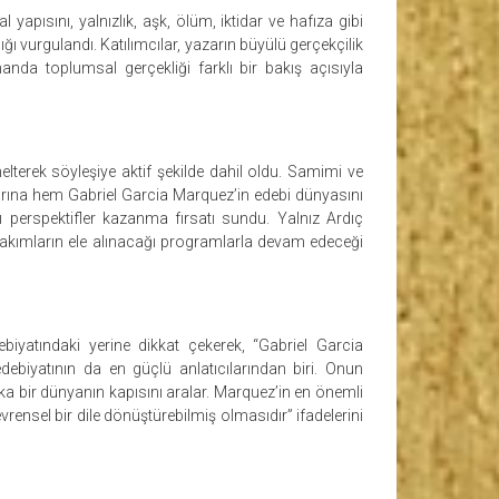
pısını, yalnızlık, aşk, ölüm, iktidar ve hafıza gibi
ı vurgulandı. Katılımcılar, yazarın büyülü gerçekçilik
manda toplumsal gerçekliği farklı bir bakış açısıyla
terek söyleşiye aktif şekilde dahil oldu. Samimi ve
nlarına hem Gabriel Garcia Marquez’in edebi dünyasını
perspektifler kazanma fırsatı sundu. Yalnız Ardıç
i akımların ele alınacağı programlarla devam edeceği
iyatındaki yerine dikkat çekerek, “Gabriel Garcia
debiyatının da en güçlü anlatıcılarından biri. Onun
ka bir dünyanın kapısını aralar. Marquez’in en önemli
vrensel bir dile dönüştürebilmiş olmasıdır” ifadelerini