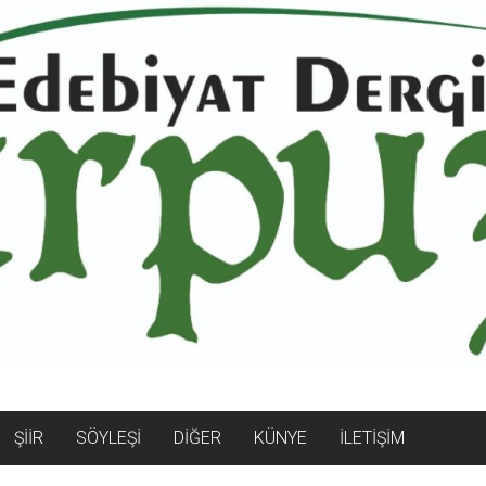
ŞİİR
SÖYLEŞİ
DİĞER
KÜNYE
İLETİŞİM