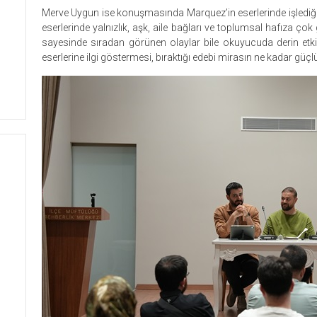
Merve Uygun ise konuşmasında Marquez’in eserlerinde işlediği
eserlerinde yalnızlık, aşk, aile bağları ve toplumsal hafıza çok 
sayesinde sıradan görünen olaylar bile okuyucuda derin etki
eserlerine ilgi göstermesi, bıraktığı edebi mirasın ne kadar güç