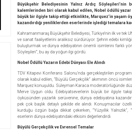
Büyükşehir Belediyesinin Yalnız Ardıç Söyleşileri’nin
kalemlerinden biri olarak kabul edilen, Nobel ödüllü yaza
büyük bir ilgiyle takip ettiği etkinlikte, Marquez’in yaşam
kazandırdığı yeniliklerden eserlerinde işlediği temalara kad
Kahramanmaraş Büyükşehir Belediyesi, Türkiye’nin ilk ve tek
ve sanat faaliyetlerini aralıksız sürdürüyor. Şehrin edebi kimliğin
buluşturmak ve dünya edebiyatının önemli isimlerini farklı yö
Söyleşileri”, bu ay da yoğun ilgi gördü.
Nobel Ödüllü Yazarın Edebi Dünyası Ele Alındı
TDV Kitapevi Konferans Salonu’nda gerçekleştirilen programd
olarak kabul edilen, “Büyülü Gerçekçilik” akımının öncü isimle
Marquez konuşuldu. Süleyman Karaca moderatörlüğünde düzenl
Merve Uygun oldu. Edebiyatseverlerin büyük bir ilgiyle takip
öyküsünden yazarlık serüvenine, dünya edebiyatına kazandırdı
pek çok başlık detaylı şekilde ele alındı. Konuşmacılar özel
kurduğu özgün bağa dikkat çekerken, “Yüzyıllık Yalnızlık”, 
eserlerin dünya edebiyatındaki etkisini değerlendirdi.
Büyülü Gerçekçilik ve Evrensel Temalar