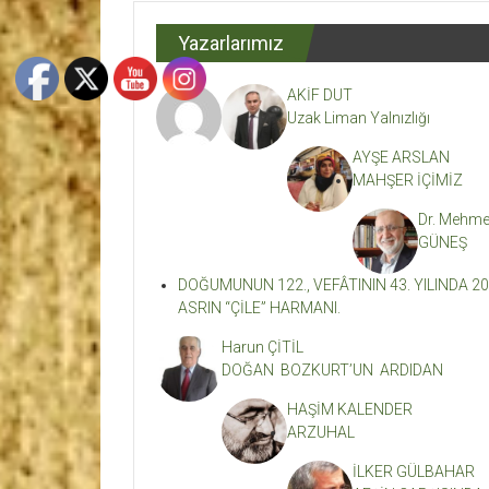
Dergisi
Yazarlarımız
Kahramanmaraş'ın
En
AKİF DUT
Etkili
Uzak Liman Yalnızlığı
Edebiyat
Dergisi
AYŞE ARSLAN
MAHŞER İÇİMİZ
Dr. Mehme
GÜNEŞ
DOĞUMUNUN 122., VEFÂTININ 43. YILINDA 20
ASRIN “ÇİLE” HARMANI.
Harun ÇİTİL
DOĞAN BOZKURT’UN ARDIDAN
HAŞİM KALENDER
ARZUHAL
İLKER GÜLBAHAR