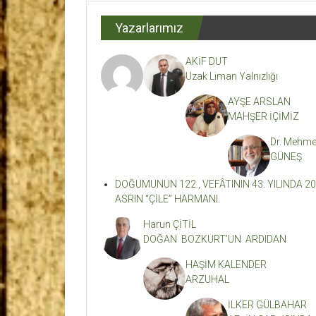
Dergisi
Yazarlarımız
Kahramanmaraş'ın
En
AKİF DUT
Etkili
Uzak Liman Yalnızlığı
Edebiyat
Dergisi
AYŞE ARSLAN
MAHŞER İÇİMİZ
Dr. Mehme
GÜNEŞ
DOĞUMUNUN 122., VEFÂTININ 43. YILINDA 20
ASRIN “ÇİLE” HARMANI.
Harun ÇİTİL
DOĞAN BOZKURT’UN ARDIDAN
HAŞİM KALENDER
ARZUHAL
İLKER GÜLBAHAR