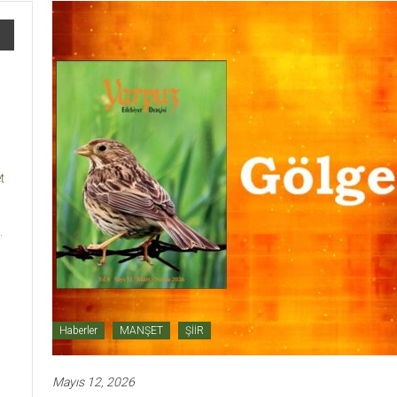
t
.
Haberler
MANŞET
ŞİİR
Mayıs 12, 2026