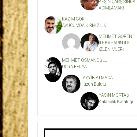
AFŞİN ÇARŞISINDA
ADIMLAMAK!
KAZIM GÖK
AVUCUMDA KIRMIZILIK
MEHMET GÖREN
İLKBAHARIN İLK
İZLENİMLERİ
MEHMET OSMANOĞLU
ÜCRA FERYAT
TAYYİB ATMACA
Hüzün Bulutu
YASİN MORTAŞ
Kalabalık Kataloğu