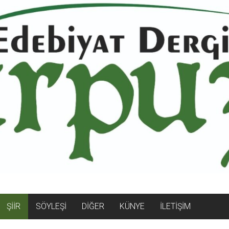
ŞİİR
SÖYLEŞİ
DİĞER
KÜNYE
İLETİŞİM