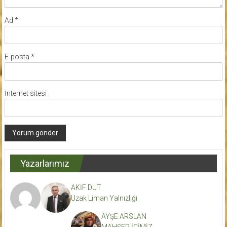
Ad
*
E-posta
*
İnternet sitesi
Yazarlarımız
AKİF DUT
Uzak Liman Yalnızlığı
AYŞE ARSLAN
MAHŞER İÇİMİZ