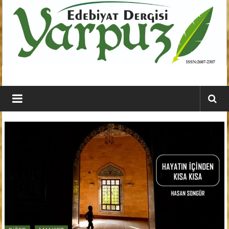
İçeriğe
geç
YARPUZ
Edebiyat
Dergisi
Kahramanmaraş'ın
En
Etkili
Edebiyat
Dergisi