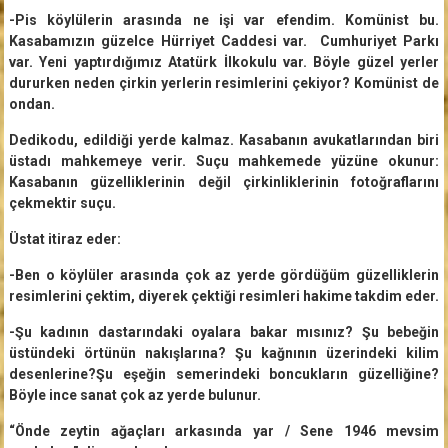
-Pis köylülerin arasında ne işi var efendim. Komünist bu.
Kasabamızın güzelce Hürriyet Caddesi var. Cumhuriyet Parkı
var. Yeni yaptırdığımız Atatürk İlkokulu var. Böyle güzel yerler
dururken neden çirkin yerlerin resimlerini çekiyor? Komünist de
ondan.
Dedikodu, edildiği yerde kalmaz. Kasabanın avukatlarından biri
üstadı mahkemeye verir. Suçu mahkemede yüzüne okunur:
Kasabanın güzelliklerinin değil çirkinliklerinin fotoğraflarını
çekmektir suçu.
Üstat itiraz eder:
-Ben o köylüler arasında çok az yerde gördüğüm güzelliklerin
resimlerini çektim, diyerek çektiği resimleri hakime takdim eder.
-Şu kadının dastarındaki oyalara bakar mısınız? Şu bebeğin
üstündeki örtünün nakışlarına? Şu kağnının üzerindeki kilim
desenlerine?Şu eşeğin semerindeki boncukların güzelliğine?
Böyle ince sanat çok az yerde bulunur.
“Önde zeytin ağaçları arkasında yar / Sene 1946 mevsim