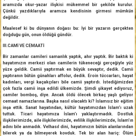
aramızda okur-yazar ilişkisi mükemmel bir şekilde kurulur.
Çünkü yazdıklarıyla aramıza kendisinin girmesi mümkün
değildir.
Maalesef ki bu dünyanın doğası bu: İyi bir yazarın gerçekten
doğduğu gün, onun öldüğü gündür.
III.CAMİ VE CEMAATİ
Bir zamanlar camileri samanlık yaptık, ahır yaptık. Bir baktık ki
hayatımızın merkezi olan camilerin tükeneceği gerçeğiyle yüz
yüze geldik. Camii yaptırmak en büyük sevaptır, dedik. Camii
yaptıranın bütün günahları affolur, dedik. Eroin tüccarları, hayat
kadınları, vergi kaçakçıları bile camii yaptırdı. İstediğimizden
çok fazla camii inşa edildi ülkemizde. Şimdi şikayet ediyoruz,
camiler bomboş, diye. Ancak öldü ölecek birkaç yaşlı geliyor
cemaat namazlarına. Başka nasıl olacaktı ki? İslamsız bir eğitim
inşa ettik. Sanat hayatından, kültür hayatımızdan İslam’ı uzak
tuttuk. Ticari hayatımıza İslam’ı yaklaştırmadık. Dostluk
ilişkilerimizde, aile ilişkilerimizde, evlilik ilişkilerimizde, İslam’ın
adını bile anmadık. Velhasıl dini, hayatımızın bütün alanlarından
bilerek ya da bilmeyerek kovduk. Tek bir alan hariç: Ölüm