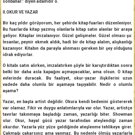
sonbahar.” diyen adamdır o.
II.OKUR VE YAZAR
Bir kaç yıldır görüyorum, her şehirde kitap fuarları düzenleniyor.
Bu fuarlarda kitap yazmış olanlarla kitap satın alanlar bir araya
geliyor. Kitaplar imzalanıyor. Güzel gelişmeler. Güzel olması şu:
İnsanlar, peynir ekmek aldık, hadi bir de kitap alalım, alışkanlığı
kazanıyor. Kitabın da parayla alınması gereken bir şey olduğunu
idrak ediyorlar.
O kitabı satın alırken, imzalatırken şöyle bir karıştırdıktan sonra
belki bir daha asla kapağını açmayacaklar, ama olsun. O kitap
evlerinde duracak. Bu faaliyet, okur-yazar ilişkilerini uzun
vadede daha olumlu bir aşamaya taşıyabilir. Nedir o olumlu
aşama?
Yazar, en başta artist değildir. Okura kendi bedenini göstererek
var olamaz. Fikir ve duygu anlatımlarıyla var olur. Yazar, artistçe
tavırlar takınmaya başladığı zaman, yazarlığı biter. Showman
olur. Okur, hayal gücü yazar tarafından ateşlendiği zaman
okurdur. Yazarla yüz yüze geldiğinde ateşlenme tehlikeye girer.
Çakmağı çakarsınız ama yanmaz. Bu nedenle ölmüş yazarlarla