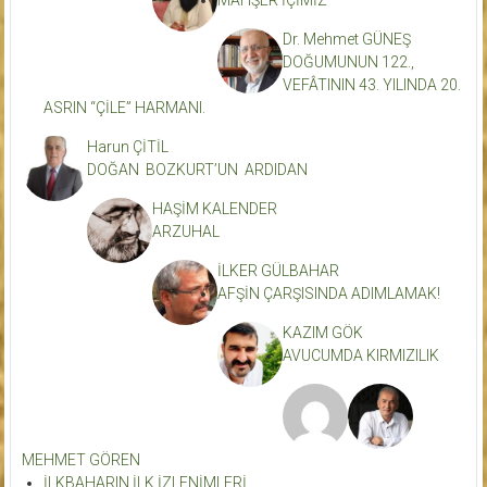
Dr. Mehmet GÜNEŞ
DOĞUMUNUN 122.,
VEFÂTININ 43. YILINDA 20.
ASRIN “ÇİLE” HARMANI.
Harun ÇİTİL
DOĞAN BOZKURT’UN ARDIDAN
HAŞİM KALENDER
ARZUHAL
İLKER GÜLBAHAR
AFŞİN ÇARŞISINDA ADIMLAMAK!
KAZIM GÖK
AVUCUMDA KIRMIZILIK
MEHMET GÖREN
İLKBAHARIN İLK İZLENİMLERİ