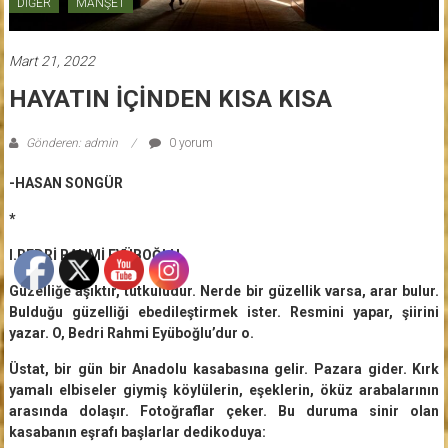
DİĞER
MANŞET
Mart 21, 2022
HAYATIN İÇİNDEN KISA KISA
Gönderen: admin
0 yorum
-HASAN SONGÜR
*
I.BEDRİ RAHMİ EYÜBOĞLU
Güzelliğe aşıktır, tutkuludur. Nerde bir güzellik varsa, arar bulur.
Bulduğu güzelliği ebedileştirmek ister. Resmini yapar, şiirini
yazar. O, Bedri Rahmi Eyüboğlu’dur o.
Üstat, bir gün bir Anadolu kasabasına gelir. Pazara gider. Kırk
yamalı elbiseler giymiş köylülerin, eşeklerin, öküz arabalarının
arasında dolaşır. Fotoğraflar çeker. Bu duruma sinir olan
kasabanın eşrafı başlarlar dedikoduya: