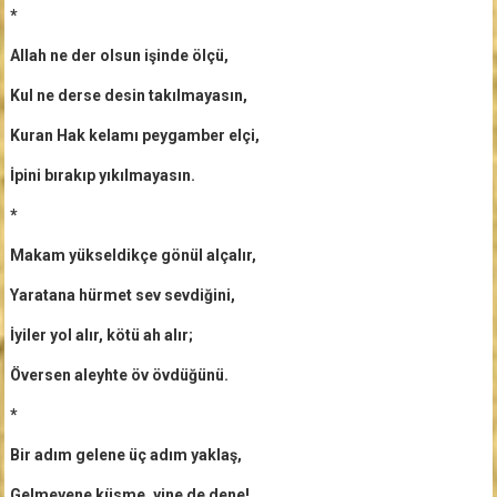
*
Allah ne der olsun işinde ölçü,
Kul ne derse desin takılmayasın,
Kuran Hak kelamı peygamber elçi,
İpini bırakıp yıkılmayasın.
*
Makam yükseldikçe gönül alçalır,
Yaratana hürmet sev sevdiğini,
İyiler yol alır, kötü ah alır;
Översen aleyhte öv övdüğünü.
*
Bir adım gelene üç adım yaklaş,
Gelmeyene küsme, yine de dene!