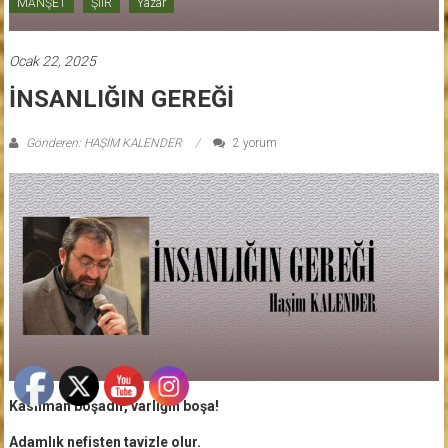
MANŞET
ŞİİR
Yazar
Ocak 22, 2025
İNSANLIĞIN GEREĞİ
Gönderen: HAŞİM KALENDER
2 yorum
Kasılman boşadır, varlığın boşa!
Adamlık nefisten tavizle olur.