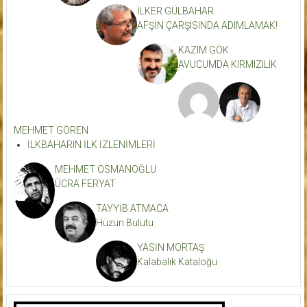
İLKER GÜLBAHAR
AFŞİN ÇARŞISINDA ADIMLAMAK!
KAZIM GÖK
AVUCUMDA KIRMIZILIK
MEHMET GÖREN
İLKBAHARIN İLK İZLENİMLERİ
MEHMET OSMANOĞLU
ÜCRA FERYAT
TAYYİB ATMACA
Hüzün Bulutu
YASİN MORTAŞ
Kalabalık Kataloğu