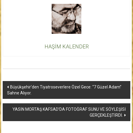
HAŞİM KALENDER
Yazı
Büyükşehir’den Tiyatroseverlere Özel Gece: “7 Güzel Adam”
Sahne Alıyor.
dolaşımı
YASİN MORTAŞ KAFSAD’DA FOTOĞRAF SUNU VE SÖYLEŞİSİ
GERÇEKLEŞTİRDİ.