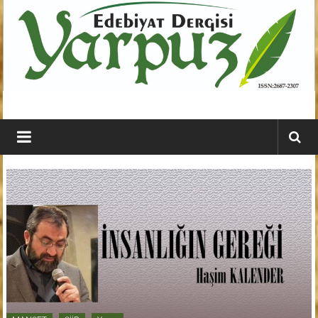
İçeriğe
geç
YARPUZ
Edebiyat
Dergisi
Kahramanmaraş'ın
En
Etkili
Edebiyat
Dergisi