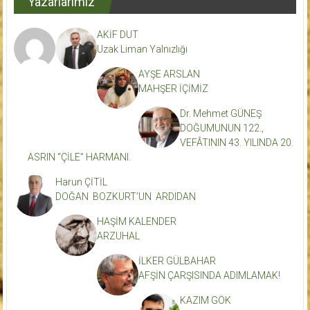
Yazarlarımız
AKİF DUT
Uzak Liman Yalnızlığı
AYŞE ARSLAN
MAHŞER İÇİMİZ
Dr. Mehmet GÜNEŞ
DOĞUMUNUN 122.,
VEFÂTININ 43. YILINDA 20.
ASRIN “ÇİLE” HARMANI.
Harun ÇİTİL
DOĞAN BOZKURT’UN ARDIDAN
HAŞİM KALENDER
ARZUHAL
İLKER GÜLBAHAR
AFŞİN ÇARŞISINDA ADIMLAMAK!
KAZIM GÖK