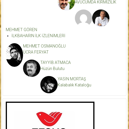
AVUCUMDA KIRMIZILIK
MEHMET GÖREN
İLKBAHARIN İLK İZLENİMLERİ
MEHMET OSMANOĞLU
ÜCRA FERYAT
TAYYİB ATMACA
Hüzün Bulutu
YASİN MORTAŞ
Kalabalık Kataloğu