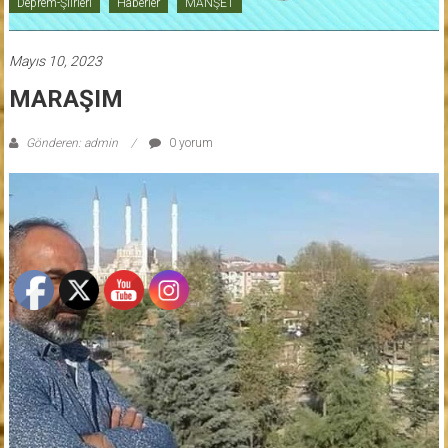
Deprem-Şiirleri
Haberler
MANŞET
Mayıs 10, 2023
MARAŞIM
Gönderen: admin
0 yorum