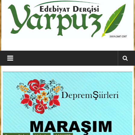
İçeriğe
geç
YARPUZ
Edebiyat
Dergisi
Kahramanmaraş'ın
En
Etkili
Edebiyat
Dergisi