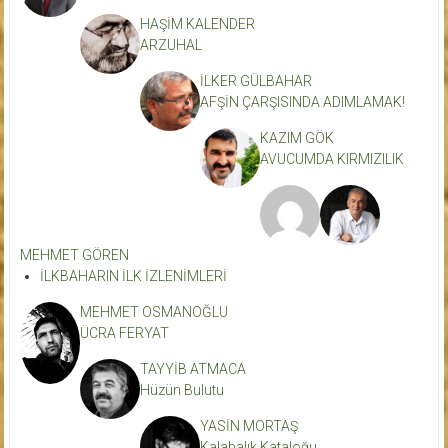
HAŞİM KALENDER
ARZUHAL
İLKER GÜLBAHAR
AFŞİN ÇARŞISINDA ADIMLAMAK!
KAZIM GÖK
AVUCUMDA KIRMIZILIK
MEHMET GÖREN
İLKBAHARIN İLK İZLENİMLERİ
MEHMET OSMANOĞLU
ÜCRA FERYAT
TAYYİB ATMACA
Hüzün Bulutu
YASİN MORTAŞ
Kalabalık Kataloğu