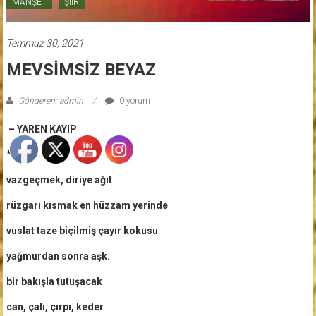
MANŞET
ŞİİR
Temmuz 30, 2021
MEVSİMSİZ BEYAZ
Gönderen: admin
0 yorum
– YAREN KAYIP
*
vazgeçmek, diriye ağıt
rüzgarı kısmak en hüzzam yerinde
vuslat taze biçilmiş çayır kokusu
yağmurdan sonra aşk.
bir bakışla tutuşacak
can, çalı, çırpı, keder