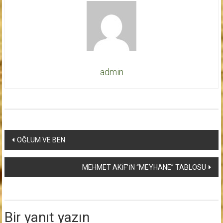
admin
Yazı
OĞLUM VE BEN
dolaşımı
MEHMET AKİF’İN “MEYHANE” TABLOSU
Bir yanıt yazın