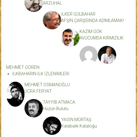
ARZUHAL
İLKER GÜLBAHAR
AFŞİN ÇARŞISINDA ADIMLAMAK!
KAZIM GÖK
AVUCUMDA KIRMIZILIK
MEHMET GÖREN
İLKBAHARIN İLK İZLENİMLERİ
MEHMET OSMANOĞLU
ÜCRA FERYAT
TAYYİB ATMACA
Hüzün Bulutu
YASİN MORTAŞ
Kalabalık Kataloğu