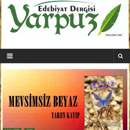
İçeriğe
geç
YARPUZ
Edebiyat
Dergisi
Kahramanmaraş'ın
En
Etkili
Edebiyat
Dergisi