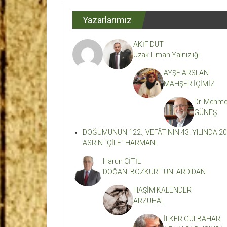
Dergisi
Yazarlarımız
Kahramanmaraş'ın
En
AKİF DUT
Etkili
Uzak Liman Yalnızlığı
Edebiyat
Dergisi
AYŞE ARSLAN
MAHŞER İÇİMİZ
Dr. Mehme
GÜNEŞ
DOĞUMUNUN 122., VEFÂTININ 43. YILINDA 20
ASRIN “ÇİLE” HARMANI.
Harun ÇİTİL
DOĞAN BOZKURT’UN ARDIDAN
HAŞİM KALENDER
ARZUHAL
İLKER GÜLBAHAR