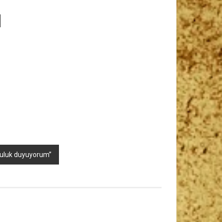
1
uluk duyuyorum”