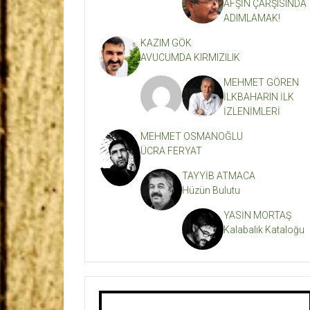
AFŞİN ÇARŞISINDA
ADIMLAMAK!
KAZIM GÖK
AVUCUMDA KIRMIZILIK
MEHMET GÖREN
İLKBAHARIN İLK
İZLENİMLERİ
MEHMET OSMANOĞLU
ÜCRA FERYAT
TAYYİB ATMACA
Hüzün Bulutu
YASİN MORTAŞ
Kalabalık Kataloğu