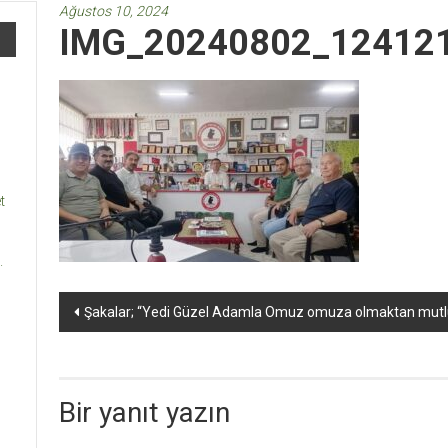
Ağustos 10, 2024
IMG_20240802_12412
t
.
Yazı
Şakalar; “Yedi Güzel Adamla Omuz omuza olmaktan mutl
dolaşımı
Bir yanıt yazın