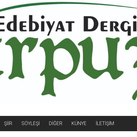
ŞİİR
SÖYLEŞİ
DİĞER
KÜNYE
İLETİŞİM