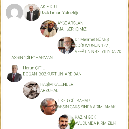
AKİF DUT
Uzak Liman Yalnızlığı
AYŞE ARSLAN
MAHŞER İÇİMİZ
Dr. Mehmet GÜNEŞ
DOĞUMUNUN 122.,
VEFÂTININ 43. YILINDA 20.
ASRIN “ÇİLE” HARMANI.
Harun ÇİTİL
DOĞAN BOZKURT’UN ARDIDAN
HAŞİM KALENDER
ARZUHAL
İLKER GÜLBAHAR
AFŞİN ÇARŞISINDA ADIMLAMAK!
KAZIM GÖK
AVUCUMDA KIRMIZILIK