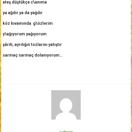
ateş düştükçe c\anıma
ya ağdır ya da yağdır
köz kıvamında g\özlerim
y\ağıyorum yağıyorum
şârih; ayrılığın tozlarını yatıştır
sarmaç sarmaç dolanıyorum…