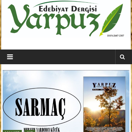
İçeriğe
geç
YARPUZ
Edebiyat
Dergisi
Kahramanmaraş'ın
En
Etkili
Edebiyat
Dergisi