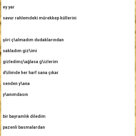
ey yar
savur rahlemdeki mürekkep küllerini
şiiri ç\almadım dudaklarından
sakladım giz\imi
gizledimç\ağlasa g\izlerim
d\ilimde her harf sana çıkar
senden y\ana
y\anımdasın
bir bayramlık diledim
pazenli basmalardan