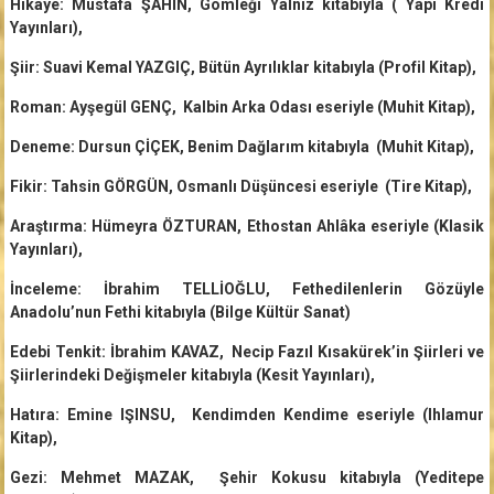
Hikâye: Mustafa ŞAHİN, Gömleği Yalnız kitabıyla ( Yapı Kredi
Yayınları),
Şiir: Suavi Kemal YAZGIÇ, Bütün Ayrılıklar kitabıyla (Profil Kitap),
Roman: Ayşegül GENÇ, Kalbin Arka Odası eseriyle (Muhit Kitap),
Deneme: Dursun ÇİÇEK, Benim Dağlarım kitabıyla (Muhit Kitap),
Fikir: Tahsin GÖRGÜN, Osmanlı Düşüncesi eseriyle (Tire Kitap),
Araştırma: Hümeyra ÖZTURAN, Ethostan Ahlâka eseriyle (Klasik
Yayınları),
İnceleme: İbrahim TELLİOĞLU, Fethedilenlerin Gözüyle
Anadolu’nun Fethi kitabıyla (Bilge Kültür Sanat)
Edebi Tenkit: İbrahim KAVAZ, Necip Fazıl Kısakürek’in Şiirleri ve
Şiirlerindeki Değişmeler kitabıyla (Kesit Yayınları),
Hatıra: Emine IŞINSU, Kendimden Kendime eseriyle (Ihlamur
Kitap),
Gezi: Mehmet MAZAK, Şehir Kokusu kitabıyla (Yeditepe