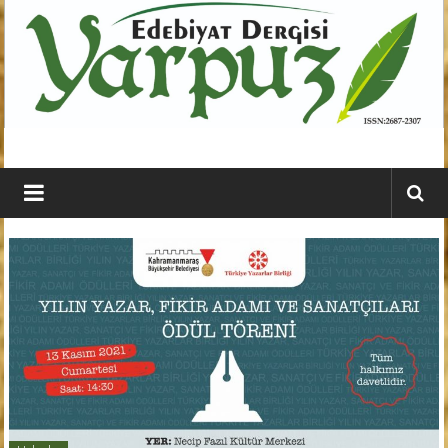
İçeriğe
geç
YARPUZ
Edebiyat
Dergisi
Kahramanmaraş'ın
En
Etkili
Edebiyat
Dergisi