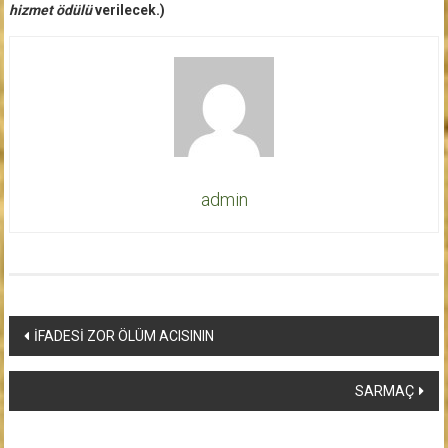
hizmet ödülü
verilecek.)
admin
Yazı
İFADESİ ZOR ÖLÜM ACISININ
dolaşımı
SARMAÇ