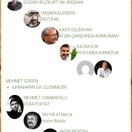
DOĞAN BOZKURT’UN ARDIDAN
HAŞİM KALENDER
ARZUHAL
İLKER GÜLBAHAR
AFŞİN ÇARŞISINDA ADIMLAMAK!
KAZIM GÖK
AVUCUMDA KIRMIZILIK
MEHMET GÖREN
İLKBAHARIN İLK İZLENİMLERİ
MEHMET OSMANOĞLU
ÜCRA FERYAT
TAYYİB ATMACA
Hüzün Bulutu
YASİN MORTAŞ