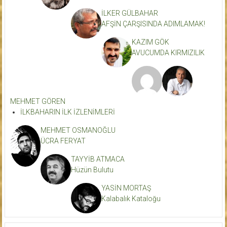
İLKER GÜLBAHAR
AFŞİN ÇARŞISINDA ADIMLAMAK!
KAZIM GÖK
AVUCUMDA KIRMIZILIK
MEHMET GÖREN
İLKBAHARIN İLK İZLENİMLERİ
MEHMET OSMANOĞLU
ÜCRA FERYAT
TAYYİB ATMACA
Hüzün Bulutu
YASİN MORTAŞ
Kalabalık Kataloğu