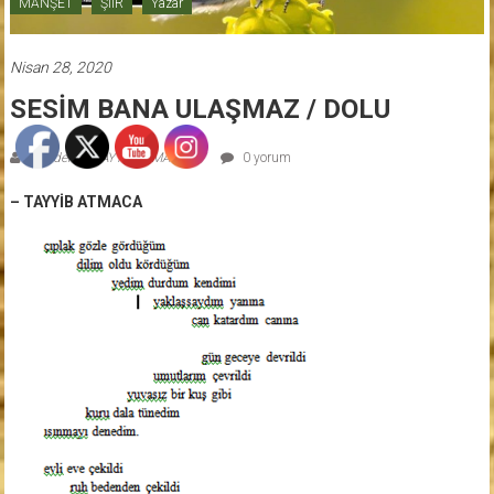
MANŞET
ŞİİR
Yazar
Nisan 28, 2020
SESİM BANA ULAŞMAZ / DOLU
Gönderen: TAYYİB ATMACA
0 yorum
– TAYYİB ATMACA