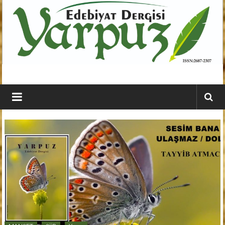
İçeriğe
geç
YARPUZ
Edebiyat
Dergisi
Kahramanmaraş'ın
En
Etkili
Edebiyat
Dergisi