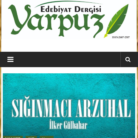
İçeriğe
geç
YARPUZ
Edebiyat
Dergisi
Kahramanmaraş'ın
En
Etkili
Edebiyat
Dergisi