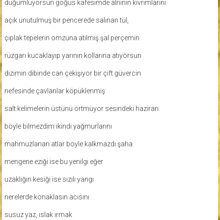
düğümlüyorsun göğüs kafesimde alnının kıvrımlarını
açık unutulmuş bir pencerede salınan tül,
çıplak tepelerin omzuna atılmış şal perçemin
rüzgarı kucaklayıp yarının kollarına atıyorsun
dizimin dibinde can çekişiyor bir çift güvercin
nefesinde çavlanlar köpüklenmiş
salt kelimelerin üstünü örtmüyor sesindeki haziran
böyle bilmezdim ikindi yağmurlarını
mahmuzlanan atlar böyle kalkmazdı şaha
mengene eziği ise bu yenilgi eğer
uzaklığın kesiği ise sızılı yangı
nerelerde konaklasın acısını
susuz yaz, ıslak ırmak