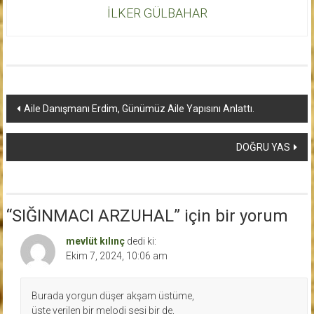
İLKER GÜLBAHAR
Yazı
Aile Danışmanı Erdim, Günümüz Aile Yapısını Anlattı.
dolaşımı
DOĞRU YAS
“
SIĞINMACI ARZUHAL
” için bir yorum
mevlüt kılınç
dedi ki:
Ekim 7, 2024, 10:06 am
Burada yorgun düşer akşam üstüme,
üste verilen bir melodi sesi bir de,