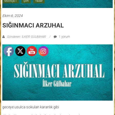
MANŞET
ŞİİR
Yazar
Ekim 6, 2024
SIĞINMACI ARZUHAL
Gönderen: İLKER GÜLBAHAR
1 yorum
geceye usulca sokulan karanlık gibi