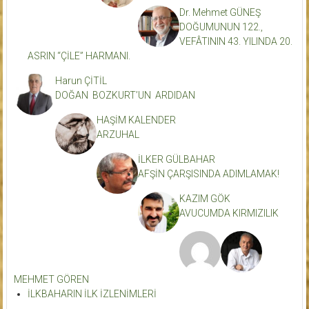
Dr. Mehmet GÜNEŞ
DOĞUMUNUN 122.,
VEFÂTININ 43. YILINDA 20.
ASRIN “ÇİLE” HARMANI.
Harun ÇİTİL
DOĞAN BOZKURT’UN ARDIDAN
HAŞİM KALENDER
ARZUHAL
İLKER GÜLBAHAR
AFŞİN ÇARŞISINDA ADIMLAMAK!
KAZIM GÖK
AVUCUMDA KIRMIZILIK
MEHMET GÖREN
İLKBAHARIN İLK İZLENİMLERİ