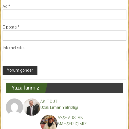
Ad
*
E-posta
*
İnternet sitesi
Yazarlarımız
AKİF DUT
Uzak Liman Yalnızlığı
AYŞE ARSLAN
MAHŞER İÇİMİZ