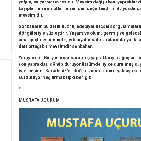
yoğun, en çarpıcı evresidir. Mevsim değişirken, yapraklar d
kayıplarını ve umutlarını yeniden değerlendirir. Bu yüzden
mevsimidir.
Sonbaharın bu derin hüznü, edebiyatın içsel sorgulamaları
döngüleriyle yüzleştirir. Yaşam ve ölüm, geçmiş ve gelec
ama güçlü esintisinde, edebi­yatın satır aralarında yankıla
dert ortağı bir mevsim­dir sonbahar.
Yürüyorum. Bir yanımda sararmış yapraklarıyla ağaçlar, b
son yaprakları dönüp duruyor üstümde. İyice durulmuş suy
istercesine Karadeniz’e doğru adım adım yaklaşırken
sürdürüyor Yeşilırmak tıpkı ben gibi.
*
MUSTAFA UÇURUM