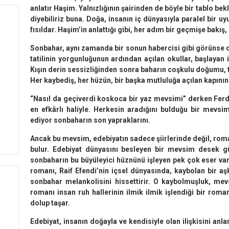
anlatır Haşim. Yalnızlığının şairinden de böyle bir tablo 
diyebiliriz buna. Doğa, insa­nın iç dünyasıyla paralel bir 
fısıldar. Haşim’in an­lattığı gibi, her adım bir geçmişe bakış,
Sonbahar, aynı zamanda bir sonun habercisi gibi görünse de
tatilinin yorgunluğunun ardından açılan okullar, başlayan i
Kışın derin sessizliğinden sonra baharın coşkulu doğumu, t
Her kaybediş, her hü­zün, bir başka mutluluğa açılan kapının 
“Nasıl da geçiverdi koskoca bir yaz mevsimi” derken Ferd
en efkârlı haliyle. Herkesin aradığını bulduğu bir mev
ediyor sonbaharın son yapraklarını.
Ancak bu mevsim, edebiyatın sadece şiirlerin­de değil, ro
bulur. Edebiyat dünyasını besleyen bir mevsim desek g
sonbaharın bu büyüleyici hüznünü işleyen pek çok eser var
romanı, Raif Efendi’nin içsel dünyasında, kaybolan bir aşk
sonbahar me­lankolisini hissettirir. O kaybolmuşluk, mev
romanı insan ruh hallerinin ilmik ilmik işlendiği bir ro­ma
dolup taşar.
Edebiyat, insanın doğayla ve kendisiyle olan iliş­kisini an