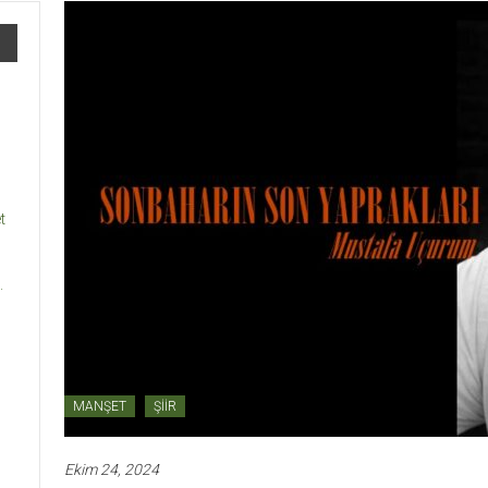
t
.
MANŞET
ŞİİR
Ekim 24, 2024