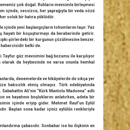
beklememiz çok doğal. Ruhların mevsimle birleşmesi
uyum içinde, sessizce, her yaprağıyla bir veda sözü
 her soluk bir hatıra yüklüdür.
 içinde yeni başlangıçların tohumlarını taşır. Yaz
ş hayatı bir koşuşturmayı da be­raberinde getirir.
ıpkı şiirlerdeki bir kur­gunun çözülmesine benzer.
habercisi­dir belki de.
i Tayfur güz mevsimini bağ bozumu ile karşılıyor
sim olarak da heybesinde ne varsa onunla hemhal
manlarda, denemelerde ve hikâyelerde de sıkça yer
üze haksızlık etmiş olmayız. Türk edebiyatında
. Sabahattin Ali’nin “Kürk Mantolu Madonna” adlı
ın ve hayatının boşluklarını anlatırken, adeta bir
simin içinde eriyip gider. Mehmet Rauf’un Eylül
ndır. Baştan sona kadar içiniz eylülün renkleriy­le
lamlandırma çabasıdır. Sonbahar ise bu ilişkinin en