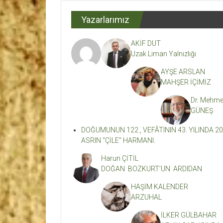
Dergisi
Yazarlarımız
Kahramanmaraş'ın
En
AKİF DUT
Etkili
Uzak Liman Yalnızlığı
Edebiyat
Dergisi
AYŞE ARSLAN
MAHŞER İÇİMİZ
Dr. Mehme
GÜNEŞ
DOĞUMUNUN 122., VEFÂTININ 43. YILINDA 20
ASRIN “ÇİLE” HARMANI.
Harun ÇİTİL
DOĞAN BOZKURT’UN ARDIDAN
HAŞİM KALENDER
ARZUHAL
İLKER GÜLBAHAR