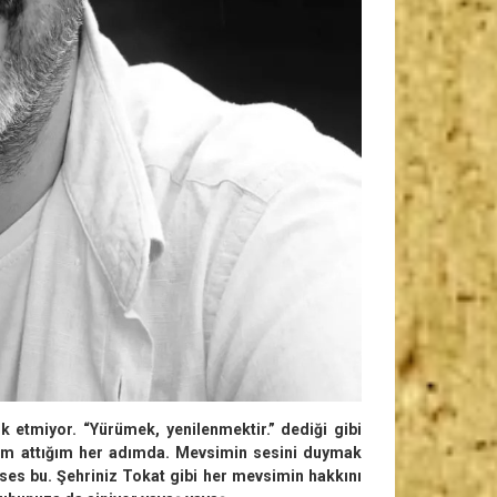
 etmiyor. “Yürümek, yenilenmektir.” dediği gibi
rum attığım her adımda. Mev­simin sesini duymak
 ses bu. Şehriniz To­kat gibi her mevsimin hakkını