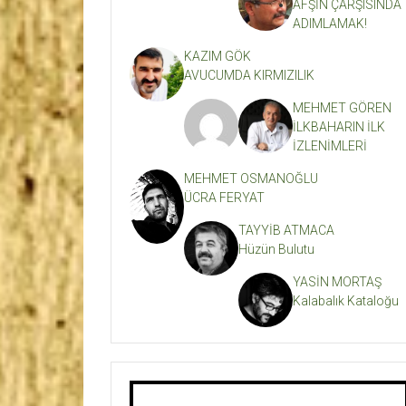
AFŞİN ÇARŞISINDA
ADIMLAMAK!
KAZIM GÖK
AVUCUMDA KIRMIZILIK
MEHMET GÖREN
İLKBAHARIN İLK
İZLENİMLERİ
MEHMET OSMANOĞLU
ÜCRA FERYAT
TAYYİB ATMACA
Hüzün Bulutu
YASİN MORTAŞ
Kalabalık Kataloğu