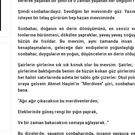
vererek yaşanan bir şehirse o zaman yaşanan her değişim r
Şimdi sonbahardayız. Sevdiğim bir mevsimdir güz. Yazı
isteyen bir telaş görürüm hep hazan mevsiminde.
Sonbahar, doğanın en derin dönüşümünü, en sessiz ved
tonlarına bürünmesi, dökülen yapraklar, ya­vaş yavaş soğuy
hüzün de fısıldar. Bu mevsim, aynı zamanda insan ru
hesaplaşmaların, geleceğe dair endişelerin yoğunlaştığı
sonbahar, duyguların en yoğun, düşüncele­rin en derin oldu
Şairlerin şiirlerine sık sık konuk olur bu mev­sim. Şairle
şiirlerime baktığımda benim de hüzün kokan güz şiirlerimi
her halini satırlarında adeta bir tablo gibi çizerler. Okul 
oraya gelsem Ahmet Haşim’in “Merdiven” şiiri, sonbahar
bana:
“Ağır ağır çıkacaksın bu merdivenlerden;
Eteklerinde güneş rengi bir yığın yaprak,
Ve bir zaman bakacaksın semaya ağlayarak…”
Bu dizelerde, yaşamın sonbaharında, insanın yavaşça ve h