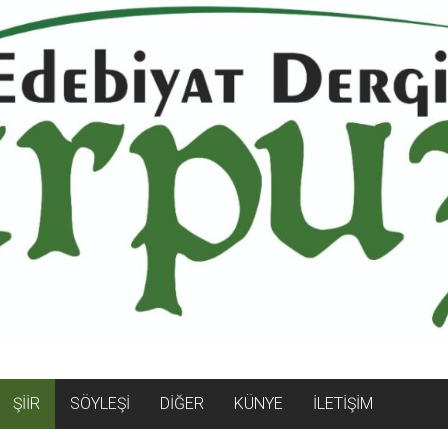
ŞİİR
SÖYLEŞİ
DİĞER
KÜNYE
İLETİŞİM