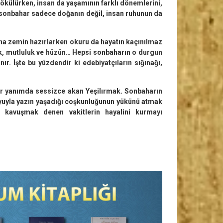
ökülürken, insan da yaşa­mının farklı dönemlerini,
, sonbahar sadece doğanın değil, insan ruhunun da
na zemin hazırlarken okuru da ha­yatın kaçınılmaz
ek, mutluluk ve hüzün… Hepsi sonbaharın o durgun
nır. İşte bu yüzdendir ki edebiyatçıların sığınağı,
ir yanımda sessizce akan Yeşilırmak. Son­baharın
uyla yazın yaşadığı coşkunluğu­nun yükünü atmak
 kavuşmak denen vakitlerin hayalini kurmayı