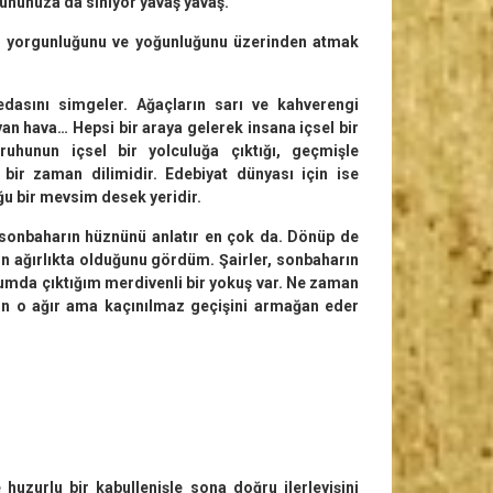
uhunuza da siniyor yavaş yavaş.
n yorgunluğunu ve yoğunluğunu üze­rinden atmak
asını simgeler. Ağaçların sarı ve kahve­rengi
an hava… Hepsi bir araya gelerek insana içsel bir
hunun içsel bir yolculuğa çıktığı, geçmişle
 bir zaman dilimidir. Edebiyat dünyası için ise
ğu bir mevsim desek yeridir.
r, sonbaharın hüznünü anlatır en çok da. Dönüp de
n ağırlıkta olduğunu gördüm. Şairler, sonbaharın
yolumda çıktığım merdi­venli bir yokuş var. Ne zaman
ın o ağır ama kaçınılmaz geçişini armağan eder
uzurlu bir kabullenişle sona doğru ilerleyişini