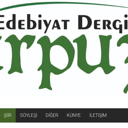
ŞİİR
SÖYLEŞİ
DİĞER
KÜNYE
İLETİŞİM