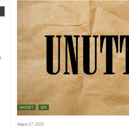
t
.
MANŞET
ŞİİR
Mayıs 27, 2022