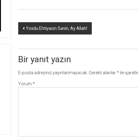
Yazı
Yoxdu Ehtiyacın Sənin, Ay Allah!
dolaşımı
Bir yanıt yazın
E-posta adresiniz yayınlanmayacak.
Gerekli alanlar
*
ile işaret
Yorum
*