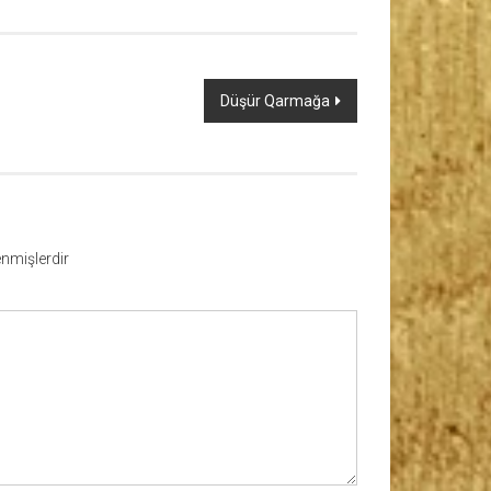
Düşür Qarmağa
lenmişlerdir