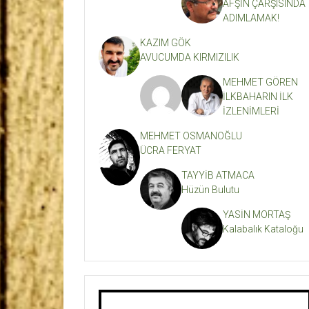
AFŞİN ÇARŞISINDA
ADIMLAMAK!
KAZIM GÖK
AVUCUMDA KIRMIZILIK
MEHMET GÖREN
İLKBAHARIN İLK
İZLENİMLERİ
MEHMET OSMANOĞLU
ÜCRA FERYAT
TAYYİB ATMACA
Hüzün Bulutu
YASİN MORTAŞ
Kalabalık Kataloğu