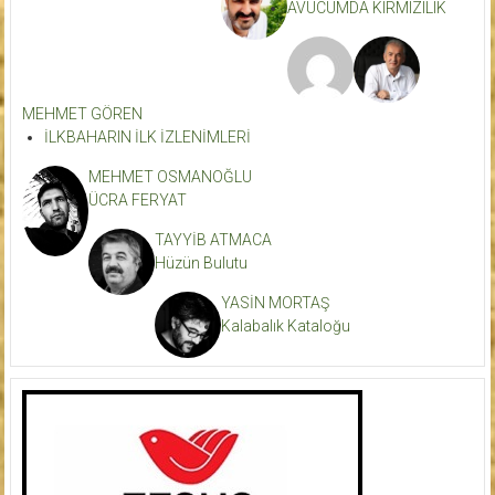
AVUCUMDA KIRMIZILIK
MEHMET GÖREN
İLKBAHARIN İLK İZLENİMLERİ
MEHMET OSMANOĞLU
ÜCRA FERYAT
TAYYİB ATMACA
Hüzün Bulutu
YASİN MORTAŞ
Kalabalık Kataloğu