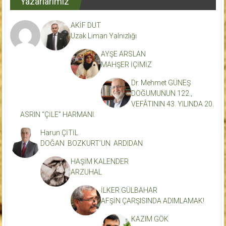
Yazarlarımız
AKİF DUT
Uzak Liman Yalnızlığı
AYŞE ARSLAN
MAHŞER İÇİMİZ
Dr. Mehmet GÜNEŞ
DOĞUMUNUN 122.,
VEFÂTININ 43. YILINDA 20.
ASRIN “ÇİLE” HARMANI.
Harun ÇİTİL
DOĞAN BOZKURT’UN ARDIDAN
HAŞİM KALENDER
ARZUHAL
İLKER GÜLBAHAR
AFŞİN ÇARŞISINDA ADIMLAMAK!
KAZIM GÖK