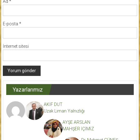
Ad
*
E-posta
*
İnternet sitesi
Yazarlarımız
AKİF DUT
Uzak Liman Yalnızlığı
AYŞE ARSLAN
MAHŞER İÇİMİZ