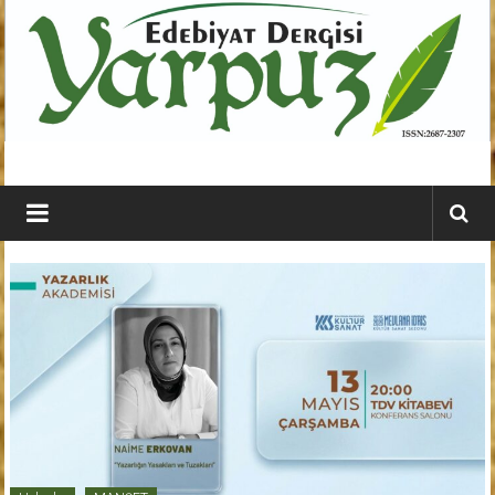
İçeriğe
geç
YARPUZ
Edebiyat
Dergisi
Kahramanmaraş'ın
En
Etkili
Edebiyat
Dergisi