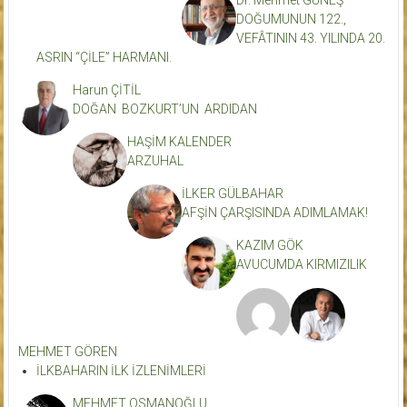
Dr. Mehmet GÜNEŞ
DOĞUMUNUN 122.,
VEFÂTININ 43. YILINDA 20.
ASRIN “ÇİLE” HARMANI.
Harun ÇİTİL
DOĞAN BOZKURT’UN ARDIDAN
HAŞİM KALENDER
ARZUHAL
İLKER GÜLBAHAR
AFŞİN ÇARŞISINDA ADIMLAMAK!
KAZIM GÖK
AVUCUMDA KIRMIZILIK
MEHMET GÖREN
İLKBAHARIN İLK İZLENİMLERİ
MEHMET OSMANOĞLU