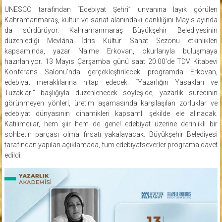
UNESCO tarafından “Edebiyat Şehri” unvanına layık görülen
Kahramanmaraş, kültür ve sanat alanındaki canlılığını Mayıs ayında
da sürdürüyor. Kahramanmaraş Büyükşehir Belediyesinin
düzenlediği Mevlâna İdris Kültür Sanat Sezonu etkinlikleri
kapsamında, yazar Naime Erkovan, okurlarıyla buluşmaya
hazırlanıyor. 13 Mayıs Çarşamba günü saat 20.00’de TDV Kitabevi
Konferans Salonu’nda gerçekleştirilecek programda Erkovan,
edebiyat meraklılarına hitap edecek. “Yazarlığın Yasakları ve
Tuzakları” başlığıyla düzenlenecek söyleşide, yazarlık sürecinin
görünmeyen yönleri, üretim aşamasında karşılaşılan zorluklar ve
edebiyat dünyasının dinamikleri kapsamlı şekilde ele alınacak.
Katılımcılar, hem şiir hem de genel edebiyat üzerine derinlikli bir
sohbetin parçası olma fırsatı yakalayacak. Büyükşehir Belediyesi
tarafından yapılan açıklamada, tüm edebiyatseverler programa davet
edildi.