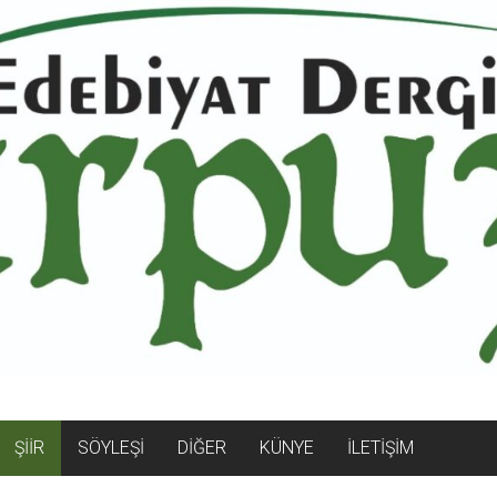
ŞİİR
SÖYLEŞİ
DİĞER
KÜNYE
İLETİŞİM