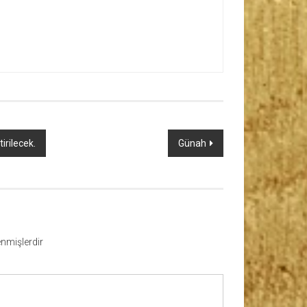
irilecek.
Günah
lenmişlerdir