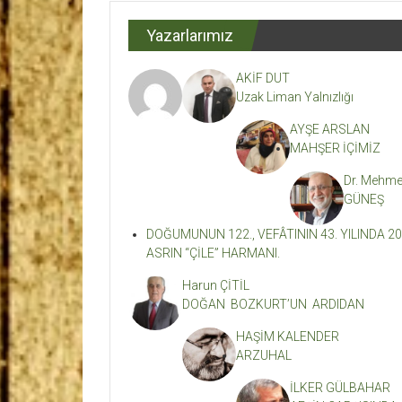
Dergisi
Yazarlarımız
Kahramanmaraş'ın
En
AKİF DUT
Etkili
Uzak Liman Yalnızlığı
Edebiyat
Dergisi
AYŞE ARSLAN
MAHŞER İÇİMİZ
Dr. Mehme
GÜNEŞ
DOĞUMUNUN 122., VEFÂTININ 43. YILINDA 20
ASRIN “ÇİLE” HARMANI.
Harun ÇİTİL
DOĞAN BOZKURT’UN ARDIDAN
HAŞİM KALENDER
ARZUHAL
İLKER GÜLBAHAR