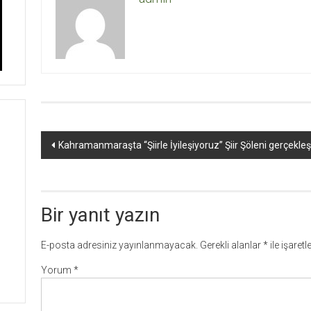
Yazı
Kahramanmaraşta “Şiirle İyileşiyoruz” Şiir Şöleni gerçekleşt
dolaşımı
Bir yanıt yazın
E-posta adresiniz yayınlanmayacak.
Gerekli alanlar
*
ile işaret
Yorum
*