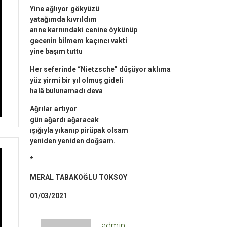
Yine ağlıyor gökyüzü
yatağımda kıvrıldım
anne karnındaki cenine öykünüp
gecenin bilmem kaçıncı vakti
yine başım tuttu
Her seferinde “Nietzsche” düşüyor aklıma
yüz yirmi bir yıl olmuş gideli
halâ bulunamadı deva
Ağrılar artıyor
gün ağardı ağaracak
ışığıyla yıkanıp pirüpak olsam
yeniden yeniden doğsam.
*
MERAL TABAKOĞLU TOKSOY
01/03/2021
admin