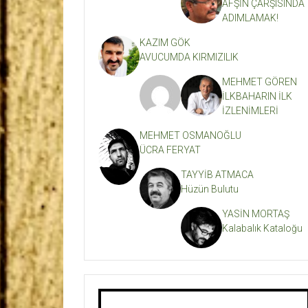
AFŞİN ÇARŞISINDA
ADIMLAMAK!
KAZIM GÖK
AVUCUMDA KIRMIZILIK
MEHMET GÖREN
İLKBAHARIN İLK
İZLENİMLERİ
MEHMET OSMANOĞLU
ÜCRA FERYAT
TAYYİB ATMACA
Hüzün Bulutu
YASİN MORTAŞ
Kalabalık Kataloğu