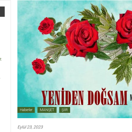
t
.
Haberler
MANŞET
ŞİİR
Eylül 23, 2023