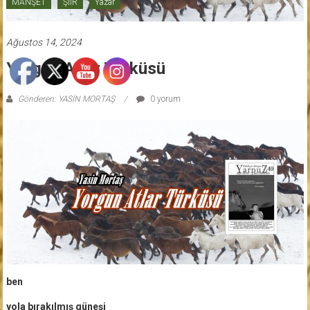
MANŞET
ŞİİR
Yazar
Ağustos 14, 2024
Yorgun Atlar Türküsü
Gönderen: YASİN MORTAŞ
0 yorum
ben
yola bırakılmış güneşi