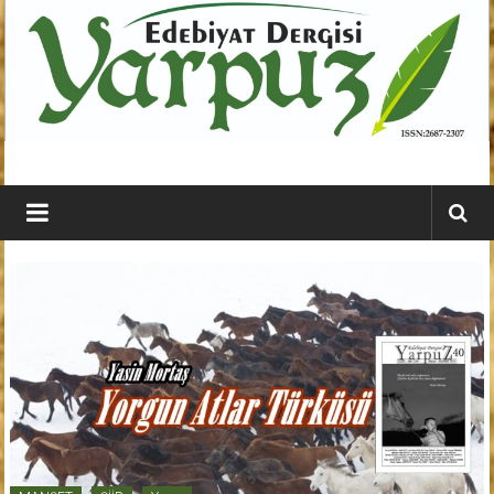
İçeriğe
geç
YARPUZ
Edebiyat
Dergisi
Kahramanmaraş'ın
En
Etkili
Edebiyat
Dergisi