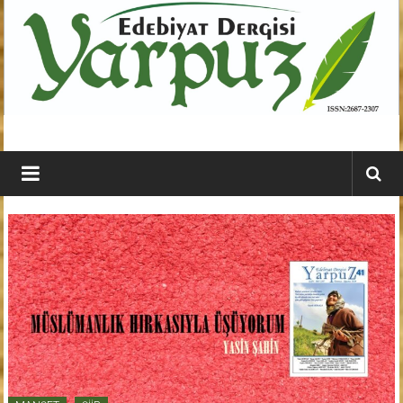
İçeriğe
geç
YARPUZ
Edebiyat
Dergisi
Kahramanmaraş'ın
En
Etkili
Edebiyat
Dergisi