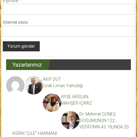
E-posta
*
İnternet sitesi
Yazarlarımız
AKİF DUT
Uzak Liman Yalnızlığı
AYŞE ARSLAN
MAHŞER İÇİMİZ
Dr. Mehmet GÜNEŞ
DOĞUMUNUN 122.,
VEFÂTININ 43. YILINDA 20.
ASRIN “ÇİLE” HARMANI.