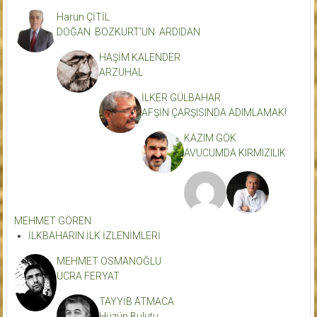
Harun ÇİTİL
DOĞAN BOZKURT’UN ARDIDAN
HAŞİM KALENDER
ARZUHAL
İLKER GÜLBAHAR
AFŞİN ÇARŞISINDA ADIMLAMAK!
KAZIM GÖK
AVUCUMDA KIRMIZILIK
MEHMET GÖREN
İLKBAHARIN İLK İZLENİMLERİ
MEHMET OSMANOĞLU
ÜCRA FERYAT
TAYYİB ATMACA
Hüzün Bulutu