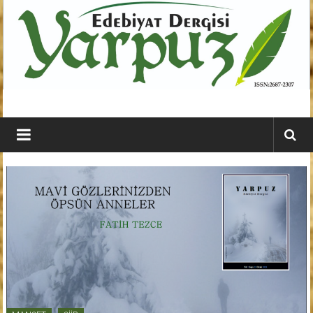
İçeriğe
geç
YARPUZ
Edebiyat
Dergisi
Kahramanmaraş'ın
En
Etkili
Edebiyat
Dergisi