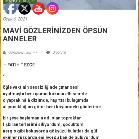
MANŞET
ŞİİR
Ocak 6, 2021
MAVİ GÖZLERİNİZDEN ÖPSÜN
ANNELER
Gönderen: admin
0 yorum
– FATİH TEZCE
*
öğle vaktinin sessizliğinde çınar sesi
uyutmuştu beni çamur kokusu elbisemde
o yaprak hâlâ dizimde, hışırtısı kulağımda
al çocukluğum götür beni köyümdeki günlerime
bir şeye başlamanın adı olan topraktan
fışkıran terlerimi siliyordum, çocuktum
nergis gibi kokuyordu gökyüzü bulutlar da gül
ekinler rüzgârda eğiliyordu ben de gülüyordum