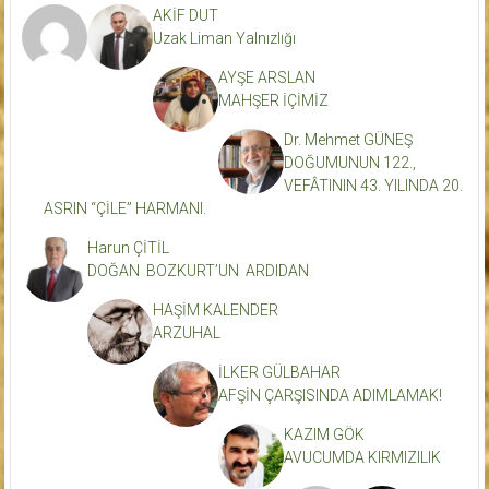
AKİF DUT
Uzak Liman Yalnızlığı
AYŞE ARSLAN
MAHŞER İÇİMİZ
Dr. Mehmet GÜNEŞ
DOĞUMUNUN 122.,
VEFÂTININ 43. YILINDA 20.
ASRIN “ÇİLE” HARMANI.
Harun ÇİTİL
DOĞAN BOZKURT’UN ARDIDAN
HAŞİM KALENDER
ARZUHAL
İLKER GÜLBAHAR
AFŞİN ÇARŞISINDA ADIMLAMAK!
KAZIM GÖK
AVUCUMDA KIRMIZILIK