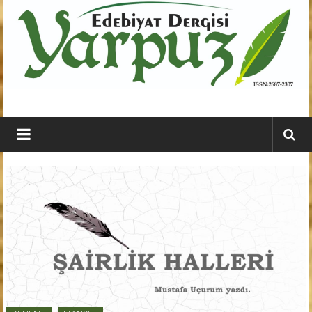
İçeriğe
geç
YARPUZ
Edebiyat
Dergisi
Kahramanmaraş'ın
En
Etkili
Edebiyat
Dergisi