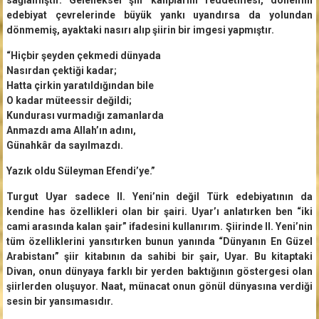
edebiyat çevrelerinde büyük yankı uyandırsa da yolundan
dönmemiş, ayaktaki nasırı alıp şiirin bir imgesi yapmıştır.
“Hiçbir şeyden çekmedi dünyada
Nasırdan çektiği kadar;
Hatta çirkin yaratıldığından bile
O kadar müteessir değildi;
Kundurası vurmadığı zamanlarda
Anmazdı ama Allah’ın adını,
Günahkâr da sayılmazdı.
Yazık oldu Süleyman Efendi’ye.”
Turgut Uyar sadece II. Yeni’nin değil Türk edebiyatının da
kendine has özellikleri olan bir şairi. Uyar’ı anlatırken ben “iki
cami arasında kalan şair” ifadesini kullanırım. Şiirinde II. Yeni’nin
tüm özelliklerini yansıtırken bunun yanında “Dünyanın En Güzel
Arabistanı” şiir kitabının da sahibi bir şair, Uyar. Bu kitaptaki
Divan, onun dünyaya farklı bir yerden baktığının göstergesi olan
şiirlerden oluşuyor. Naat, münacat onun gönül dünyasına verdiği
sesin bir yansımasıdır.