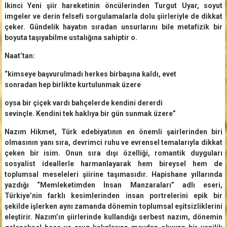
İkinci Yeni şiir hareketinin öncülerinden Turgut Uyar, soyut
imgeler ve derin felsefi sorgulamalarla dolu şiirleriyle de dikkat
çeker. Gündelik hayatın sıradan unsurlarını bile metafizik bir
boyuta taşıyabilme ustalığına sahiptir o.
Naat’tan:
“kimseye başvurulmadı herkes birbaşına kaldı, evet
sonradan hep birlikte kurtulunmak üzere
oysa bir çiçek vardı bahçelerde kendini dererdi
sevinçle. Kendini tek haklıya bir gün sunmak üzere”
Nazım Hikmet, Türk edebiyatının en önemli şairlerinden biri
olmasının yanı sıra, devrimci ruhu ve evrensel temalarıyla dikkat
çeken bir isim. Onun sıra dışı özelliği, romantik duyguları
sosyalist ideallerle harmanlayarak hem bireysel hem de
toplumsal meseleleri şiirine taşımasıdır. Hapishane yıllarında
yazdığı “Memleketimden İnsan Manzaraları” adlı eseri,
Türkiye’nin farklı kesimlerinden insan portrelerini epik bir
şekilde işlerken aynı zamanda dönemin toplumsal eşitsizliklerini
eleştirir. Nazım’ın şiirlerinde kullandığı serbest nazım, dönemin