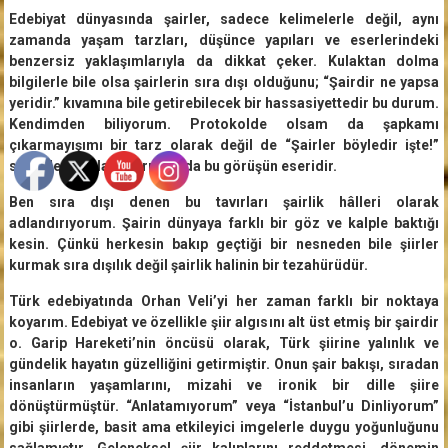
Edebiyat dünyasında şairler, sadece kelimelerle değil, aynı
zamanda yaşam tarzları, düşünce yapıları ve eserlerindeki
benzersiz yaklaşımlarıyla da dikkat çeker. Kulaktan dolma
bilgilerle bile olsa şairlerin sıra dışı olduğunu; “Şairdir ne yapsa
yeridir.” kıvamına bile getirebilecek bir hassasiyettedir bu durum.
Kendimden biliyorum. Protokolde olsam da şapkamı
çıkarmayışımı bir tarz olarak değil de “Şairler böyledir işte!”
sözüyle yaftalamaları tam da bu görüşün eseridir.
Ben sıra dışı denen bu tavırları şairlik hâlleri olarak
adlandırıyorum. Şairin dünyaya farklı bir göz ve kalple baktığı
kesin. Çünkü herkesin bakıp geçtiği bir nesneden bile şiirler
kurmak sıra dışılık değil şairlik halinin bir tezahürüdür.
Türk edebiyatında Orhan Veli’yi her zaman farklı bir noktaya
koyarım. Edebiyat ve özellikle şiir algısını alt üst etmiş bir şairdir
o. Garip Hareketi’nin öncüsü olarak, Türk şiirine yalınlık ve
gündelik hayatın güzelliğini getirmiştir. Onun şair bakışı, sıradan
insanların yaşamlarını, mizahi ve ironik bir dille şiire
dönüştürmüştür. “Anlatamıyorum” veya “İstanbul’u Dinliyorum”
gibi şiirlerde, basit ama etkileyici imgelerle duygu yoğunluğunu
sağlamıştır. Geleneksel şiir kalıplarını reddetmesi, dönemin