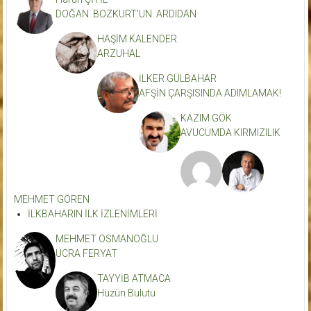
DOĞAN BOZKURT’UN ARDIDAN
HAŞİM KALENDER
ARZUHAL
İLKER GÜLBAHAR
AFŞİN ÇARŞISINDA ADIMLAMAK!
KAZIM GÖK
AVUCUMDA KIRMIZILIK
MEHMET GÖREN
İLKBAHARIN İLK İZLENİMLERİ
MEHMET OSMANOĞLU
ÜCRA FERYAT
TAYYİB ATMACA
Hüzün Bulutu