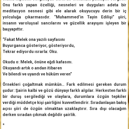
Onu farklı yapan özelliği, nesneleri ve duyguları adeta bir
meditasyon nesnesi gibi ele alarak okuyucuyu derin bir iç
yolculuğa çıkarmasıdır. “Muhammed’in Tayin Edilişi” şiiri,
insanın varoluşsal sancılarını ve güzellik arayışını işleyen bir
başyapıttır.
“Fakat Melek ona yazılı sayfasını
Buyurganca gösteriyor, gösteriyordu,
Tekrar ediyordu ısrarla: Oku.
Okudu o: Melek, önüne eğdi kafasını.
Okuyandı artık o andan itibaren
Ve bilendi ve uyandı ve hüküm veren”
Örnekleri çoğaltmak mümkün… Fark edilmesi gereken durum
şudur: Şairin kalbi ve gözü dünyayı farklı algılar. Herkesten farklı
bir duruş sergilediği ve olaylara, durumlara özgün tepkiler
verdiği müddetçe kişi şairliğini kuvvetlendirir. Sıradanlaşan bakış
açısı şiiri de özgün olmaktan uzaklaştırır. Sıra dışı olacağım
derken sıradan çıkmak değildir şairlik.
*