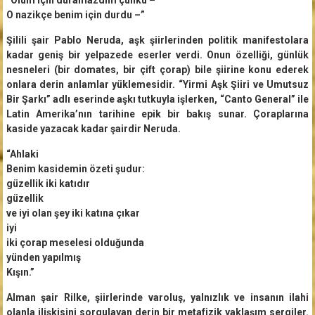
O nazikçe benim için durdu –”
Şilili şair Pablo Neruda, aşk şiirlerinden politik manifestolara
kadar geniş bir yelpazede eserler verdi. Onun özelliği, günlük
nesneleri (bir domates, bir çift çorap) bile şiirine konu ederek
onlara derin anlamlar yüklemesidir. “Yirmi Aşk Şiiri ve Umutsuz
Bir Şarkı” adlı eserinde aşkı tutkuyla işlerken, “Canto General” ile
Latin Amerika’nın tarihine epik bir bakış sunar. Çoraplarına
kaside yazacak kadar şairdir Neruda.
“Ahlaki
Benim kasidemin özeti şudur:
güzellik iki katıdır
güzellik
ve iyi olan şey iki katına çıkar
iyi
iki çorap meselesi olduğunda
yünden yapılmış
Kışın.”
Alman şair Rilke, şiirlerinde varoluş, yalnızlık ve insanın ilahi
olanla ilişkisini sorgulayan derin bir metafizik yaklaşım sergiler.