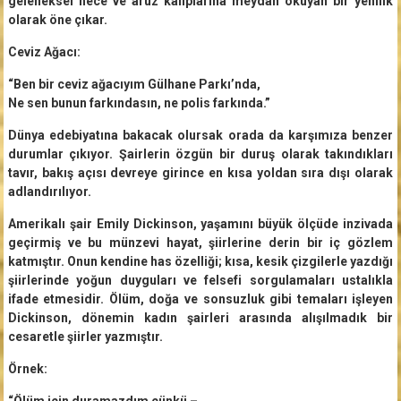
geleneksel hece ve aruz kalıplarına meydan okuyan bir yenilik
olarak öne çıkar.
Ceviz Ağacı:
“Ben bir ceviz ağacıyım Gülhane Parkı’nda,
Ne sen bunun farkındasın, ne polis farkında.”
Dünya edebiyatına bakacak olursak orada da karşımıza benzer
durumlar çıkıyor. Şairlerin özgün bir duruş olarak takındıkları
tavır, bakış açısı devreye girince en kısa yoldan sıra dışı olarak
adlandırılıyor.
Amerikalı şair Emily Dickinson, yaşamını büyük ölçüde inzivada
geçirmiş ve bu münzevi hayat, şiirlerine derin bir iç gözlem
katmıştır. Onun kendine has özelliği; kısa, kesik çizgilerle yazdığı
şiirlerinde yoğun duyguları ve felsefi sorgulamaları ustalıkla
ifade etmesidir. Ölüm, doğa ve sonsuzluk gibi temaları işleyen
Dickinson, dönemin kadın şairleri arasında alışılmadık bir
cesaretle şiirler yazmıştır.
Örnek:
“Ölüm için duramazdım çünkü –